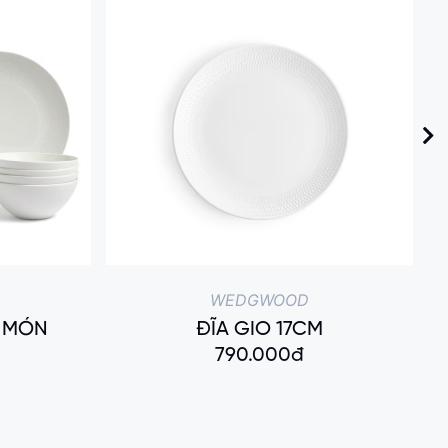
WEDGWOOD
2 MÓN
ĐĨA GIO 17CM
790.000đ