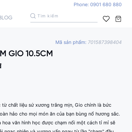
Phone: 0901 680 880
BLOG
Mã sản phẩm:
701587398404
M GIO 10.5CM
Xem giỏ hàng
đ
từ chất liệu sứ xương trắng mịn, Gio chính là bức
hoàn hảo cho mọi món ăn của bạn bùng nổ hương sắc.
 hoa văn hình học được chạm nổi một cách tỉ mỉ sẽ
ải ngạc nhiên và vương vấn ngay từ lần "chạm" đầu