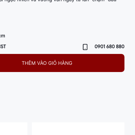
cm
IST
0901 680 880
THÊM VÀO GIỎ HÀNG