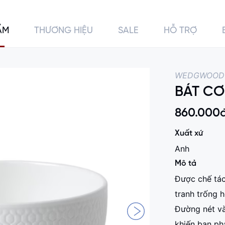
ẨM
THƯƠNG HIỆU
SALE
HỖ TRỢ
0
0
WEDGWOOD
BÁT CƠ
860.000
Xuất xứ
Anh
Mô tả
Được chế tác 
tranh trống 
Đường nét và
khiến bạn ph