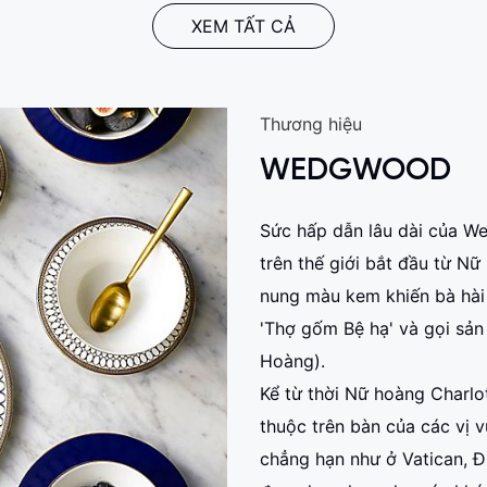
XEM TẤT CẢ
Thương hiệu
WEDGWOOD
Sức hấp dẫn lâu dài của W
trên thế giới bắt đầu từ N
nung màu kem khiến bà hà
'Thợ gốm Bệ hạ' và gọi sản
Hoàng).
Kể từ thời Nữ hoàng Charl
thuộc trên bàn của các vị 
chẳng hạn như ở Vatican, Đ