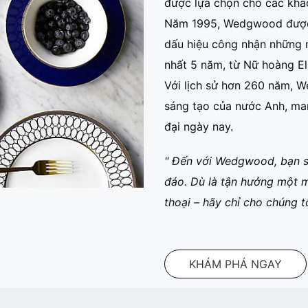
được lựa chọn cho các khác
Năm 1995, Wedgwood được 
dấu hiệu công nhận những 
nhất 5 năm, từ Nữ hoàng Eli
Với lịch sử hơn 260 năm, We
sáng tạo của nước Anh, man
đại ngày nay.
" Đến với Wedgwood, bạn s
đáo. Dù là tận hưởng một m
thoại – hãy chỉ cho chúng t
KHÁM PHÁ NGAY