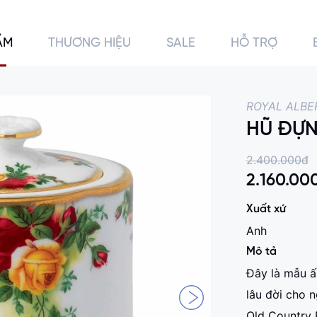
ẨM
THƯƠNG HIỆU
SALE
HỖ TRỢ
0
0
ROYAL ALBE
HŨ ĐỰN
2.400.000đ
2.160.00
Xuất xứ
Anh
Mô tả
Đây là mẫu ấm
lâu đời cho 
Old Country 