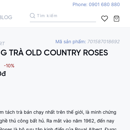
Phone: 0901 680 880
BLOG
Mã sản phẩm:
701587018692
RT
G TRÀ OLD COUNTRY ROSES
Xem giỏ hàng
-10%
0
đ
 tách trà bán chạy nhất trên thế giới, là minh chứng
nghề thủ công bất hủ. Ra mắt vào năm 1962, đến nay
Roses là bộ sưu tập kinh điển của Royal Albert. Được