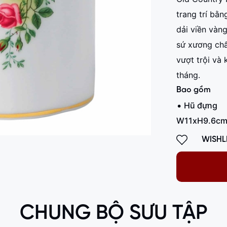
trang trí bằn
dải viền vàn
sứ xương chất
vượt trội và 
tháng.
Bao gồm
Hũ đựng
W11xH9.6c
WISHL
CHUNG BỘ SƯU TẬP