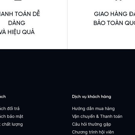
HANH TOÁN DỄ
GIAO HÀNG Đ
DÀNG
BẢO TOÀN Q
VÀ HIỆU QUẢ
ách
Dịch vụ khách hàng
ch đổi trả
Hướng dẫn mua hàng
ách bảo mật
Vận chuyển & Thanh toán
 chất lượng
Câu hỏi thường gặp
Chương trình hội viên