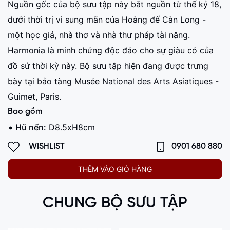
Nguồn gốc của bộ sưu tập này bắt nguồn từ thế kỷ 18,
dưới thời trị vì sung mãn của Hoàng đế Càn Long -
một học giả, nhà thơ và nhà thư pháp tài năng.
Harmonia là minh chứng độc đáo cho sự giàu có của
đồ sứ thời kỳ này. Bộ sưu tập hiện đang được trưng
bày tại bảo tàng Musée National des Arts Asiatiques -
Guimet, Paris.
Bao gồm
Hũ nến:
D8.5xH8cm
WISHLIST
0901 680 880
THÊM VÀO GIỎ HÀNG
CHUNG BỘ SƯU TẬP