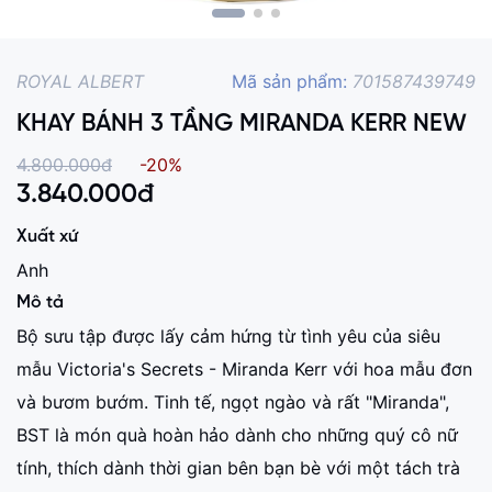
ROYAL ALBERT
Mã sản phẩm:
701587439749
KHAY BÁNH 3 TẦNG MIRANDA KERR NEW
4.800.000đ
-20%
3.840.000
đ
Xuất xứ
Anh
Mô tả
Bộ sưu tập được lấy cảm hứng từ tình yêu của siêu
mẫu Victoria's Secrets - Miranda Kerr với hoa mẫu đơn
và bươm bướm. Tinh tế, ngọt ngào và rất "Miranda",
BST là món quà hoàn hảo dành cho những quý cô nữ
tính, thích dành thời gian bên bạn bè với một tách trà