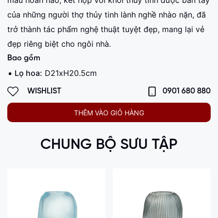
màu hoàn hảo, kết hợp với khối thủy tinh được bàn tay
của những người thợ thủy tinh lành nghề nhào nặn, đã
trở thành tác phẩm nghệ thuật tuyệt đẹp, mang lại vẻ
đẹp riêng biệt cho ngôi nhà.
Bao gồm
Lọ hoa:
D21xH20.5cm
WISHLIST
0901 680 880
THÊM VÀO GIỎ HÀNG
CHUNG BỘ SƯU TẬP