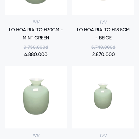
IVV
IVV
LỌ HOA RIALTO H30CM -
LỌ HOA RIALTO H18.5CM
MINT GREEN
- BEIGE
9.750.000đ
5.740.000đ
4.880.000
2.870.000
IVV
IVV