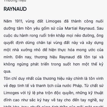
RAYNAUD
Năm 1911, vùng đất Limoges đã thành công nuôi
dưỡng tâm hồn yêu gốm sứ của Martial Raynaud. Sau
cuộc du hành rong ruổi trên khắp mọi nẻo đường, ông
quyết định dừng chân tại vùng đất này và xây dựng
một nhà xưởng nhỏ để hiện thực hóa mong ước của
mình. Đến nay, thương hiệu Raynaud đã tồn tại và
không ngừng phát triển trong suốt hơn một thế kỷ
qua.
Tôn chỉ duy nhất của thương hiệu này chính là tôn vinh
vẻ đẹp tinh tế và thanh lịch của nước Pháp. Từ chất sứ
Limoges với tỷ lệ pha trộn độc quyền, những kỹ thuật
đỉnh cao như sắc ký hay vẽ tay cho đến tay nghề, sự
khắt khe, trau chuốt cùng tinh thần của mỗi một người