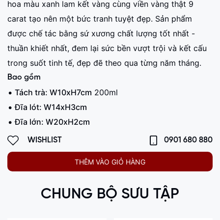
hoa màu xanh lam kết vàng cùng viền vàng thật 9
carat tạo nên một bức tranh tuyệt đẹp. Sản phẩm
được chế tác bằng sứ xương chất lượng tốt nhất -
thuần khiết nhất, đem lại sức bền vượt trội và kết cấu
trong suốt tinh tế, đẹp đẽ theo qua từng năm tháng.
Bao gồm
Tách trà: W10xH7cm
200ml
Đĩa lót: W14xH3cm
Đĩa lớn: W20xH2cm
WISHLIST
0901 680 880
THÊM VÀO GIỎ HÀNG
CHUNG BỘ SƯU TẬP