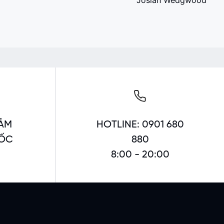
Josiah Wedgwood
ẢM
HOTLINE: 0901 680
UỐC
880
8:00 - 20:00