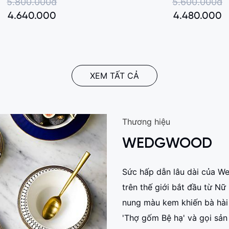
5.800.000đ
5.600.000đ
4.640.000
4.480.000
XEM TẤT CẢ
Thương hiệu
WEDGWOOD
Sức hấp dẫn lâu dài của W
trên thế giới bắt đầu từ N
nung màu kem khiến bà hà
'Thợ gốm Bệ hạ' và gọi sản