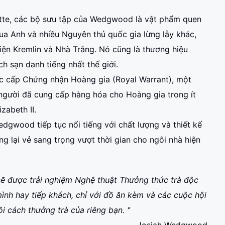
otte, các bộ sưu tập của Wedgwood là vật phẩm quen
vua Anh và nhiều Nguyên thủ quốc gia lừng lẫy khác,
iện Kremlin và Nhà Trắng. Nó cũng là thương hiệu
h sạn danh tiếng nhất thế giới.
cấp Chứng nhận Hoàng gia (Royal Warrant), một
người đã cung cấp hàng hóa cho Hoàng gia trong ít
zabeth II.
dgwood tiếp tục nổi tiếng với chất lượng và thiết kế
g lại vẻ sang trọng vượt thời gian cho ngôi nhà hiện
ẽ được trải nghiệm Nghệ thuật Thưởng thức trà độc
ình hay tiếp khách, chỉ với đồ ăn kèm và các cuộc hội
ôi cách thưởng trà của riêng bạn. "