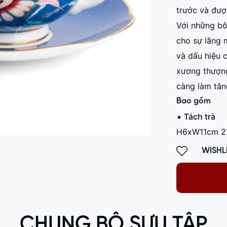
trước và đượ
Với những bô
cho sự lãng 
và dấu hiệu 
xương thượng
càng làm tăn
Bao gồm
Tách trà
H6xW11cm 2
WISHL
CHUNG BỘ SƯU TẬP