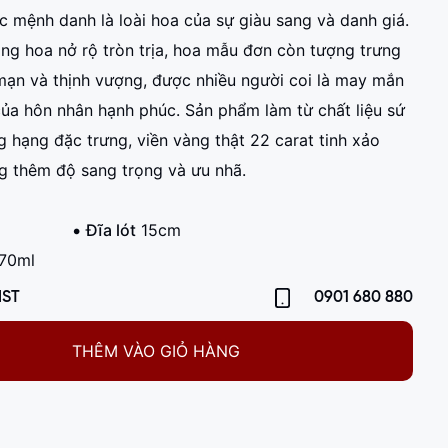
c mệnh danh là loài hoa của sự giàu sang và danh giá.
ng hoa nở rộ tròn trịa, hoa mẫu đơn còn tượng trưng
mạn và thịnh vượng, được nhiều người coi là may mắn
của hôn nhân hạnh phúc. Sản phẩm làm từ chất liệu sứ
 hạng đặc trưng, viền vàng thật 22 carat tinh xảo
g thêm độ sang trọng và ưu nhã.
Đĩa lót
15cm
70ml
IST
0901 680 880
THÊM VÀO GIỎ HÀNG