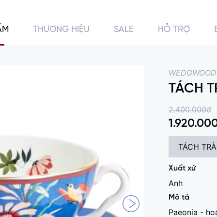
ẨM
THƯƠNG HIỆU
SALE
HỖ TRỢ
0
0
WEDGWOOD
TÁCH T
2.400.000đ
1.920.00
TÁCH TRÀ
Xuất xứ
Anh
Mô tả
Paeonia - ho