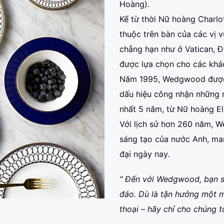
Hoàng).
Kể từ thời Nữ hoàng Charl
thuộc trên bàn của các vị 
chẳng hạn như ở Vatican, Đ
được lựa chọn cho các khác
Năm 1995, Wedgwood được 
dấu hiệu công nhận những 
nhất 5 năm, từ Nữ hoàng Eli
Với lịch sử hơn 260 năm, We
sáng tạo của nước Anh, man
đại ngày nay.
" Đến với Wedgwood, bạn s
đáo. Dù là tận hưởng một m
thoại – hãy chỉ cho chúng t