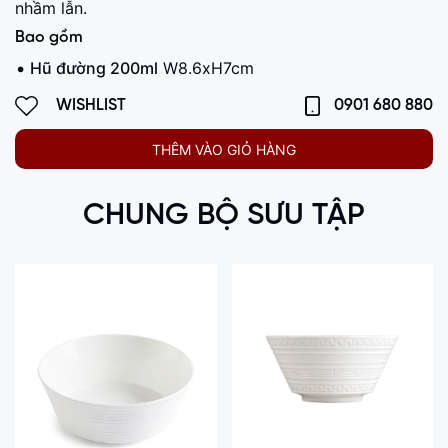
nhầm lẫn.
Bao gồm
Hũ đường 200ml
W8.6xH7cm
WISHLIST
0901 680 880
THÊM VÀO GIỎ HÀNG
CHUNG BỘ SƯU TẬP