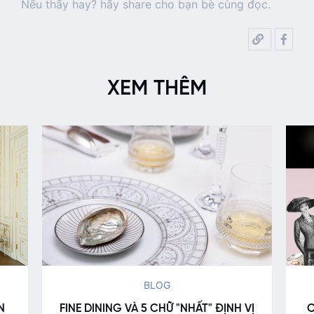
Nếu thấy hay? hãy share cho bạn bè cùng đọc.
XEM THÊM
BLOG
N
FINE DINING VÀ 5 CHỮ "NHẤT" ĐỊNH VỊ
C