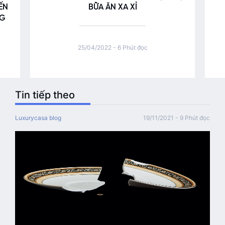
ẾN
BỮA ĂN XA XỈ
NG
25/04/2022 - 6 Phút đọc
Tin tiếp theo
Luxurycasa blog
19/11/2021 - 9 Phút đọc