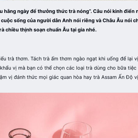
iều hằng ngày để thưởng thức trà nóng”. Câu nói kinh điển
g cuộc sống của người dân Anh nói riêng và Châu Âu nói c
à chiều thịnh soạn chuẩn Âu tại gia nhé.
iếu trà thơm. Tách trà ấm thơm ngào ngạt khi uống để lại vị 
y khẩu vị mà bạn có thể chọn các loại trà dùng cho bữa ti
 đậm vị đánh thức mọi giác quan hòa hay trà Assam Ấn Độ 