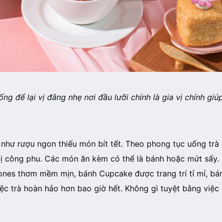
g để lại vị đắng nhẹ nơi đầu lưỡi chính là gia vị chính giú
hư rượu ngon thiếu món bít tết. Theo phong tục uống trà c
ị công phu. Các món ăn kèm có thể là bánh hoặc mứt sấy. B
cones thơm mềm mịn, bánh Cupcake được trang trí tỉ mỉ, b
c trà hoàn hảo hơn bao giờ hết. Không gì tuyệt bằng việ