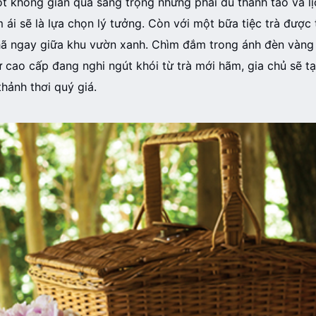
t không gian quá sang trọng nhưng phải đủ thanh tao và lịc
 ái sẽ là lựa chọn lý tưởng. Còn với một bữa tiệc trà được 
hã ngay giữa khu vườn xanh. Chìm đắm trong ánh đèn vàng
 cao cấp đang nghi ngút khói từ trà mới hãm, gia chủ sẽ 
hảnh thơi quý giá.