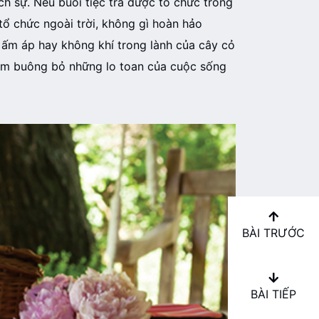
h sự. Nếu buổi tiệc trà được tổ chức trong
tổ chức ngoài trời, không gì hoàn hảo
 ấm áp hay không khí trong lành của cây cỏ
tạm buông bỏ những lo toan của cuộc sống
BÀI TRƯỚC
BÀI TIẾP