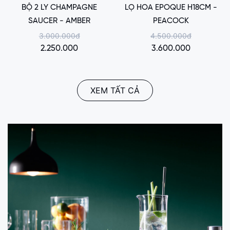
BỘ 2 LY CHAMPAGNE
LỌ HOA EPOQUE H18CM -
SAUCER - AMBER
PEACOCK
3.000.000đ
4.500.000đ
2.250.000
3.600.000
XEM TẤT CẢ