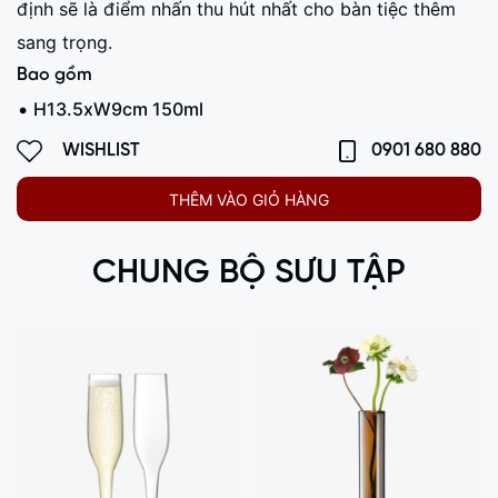
định sẽ là điểm nhấn thu hút nhất cho bàn tiệc thêm
sang trọng.
Bao gồm
H13.5xW9cm 150ml
WISHLIST
0901 680 880
THÊM VÀO GIỎ HÀNG
CHUNG BỘ SƯU TẬP