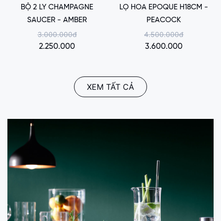
BỘ 2 LY CHAMPAGNE
LỌ HOA EPOQUE H18CM -
SAUCER - AMBER
PEACOCK
3.000.000đ
4.500.000đ
2.250.000
3.600.000
XEM TẤT CẢ