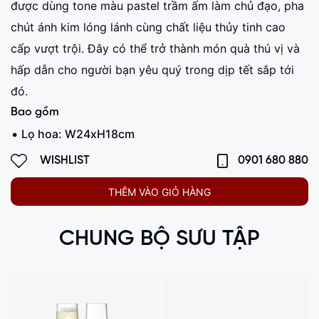
được dùng tone màu pastel trầm ấm làm chủ đạo, pha
chút ánh kim lóng lánh cùng chất liệu thủy tinh cao
cấp vượt trội. Đây có thể trở thành món quà thú vị và
hấp dẫn cho người bạn yêu quý trong dịp tết sắp tới
đó.
Bao gồm
Lọ hoa: W24xH18cm
WISHLIST
0901 680 880
THÊM VÀO GIỎ HÀNG
CHUNG BỘ SƯU TẬP