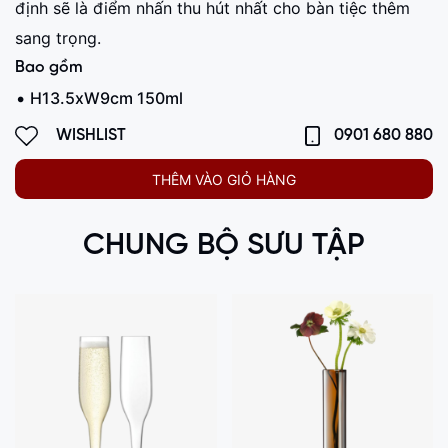
định sẽ là điểm nhấn thu hút nhất cho bàn tiệc thêm
sang trọng.
Bao gồm
H13.5xW9cm 150ml
WISHLIST
0901 680 880
THÊM VÀO GIỎ HÀNG
CHUNG BỘ SƯU TẬP