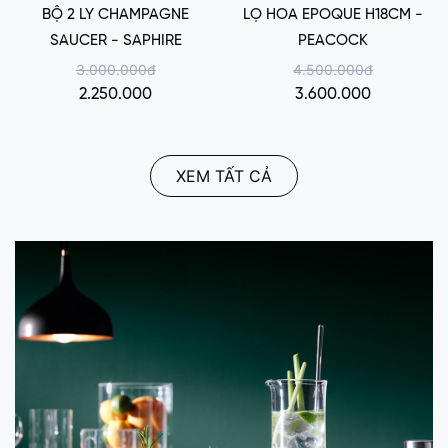
BỘ 2 LY CHAMPAGNE
LỌ HOA EPOQUE H18CM -
SAUCER - SAPHIRE
PEACOCK
3.000.000đ
4.500.000đ
2.250.000
3.600.000
XEM TẤT CẢ