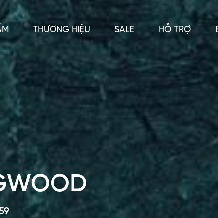
ẨM
THƯƠNG HIỆU
SALE
HỖ TRỢ
0
0
DGWOOD
59